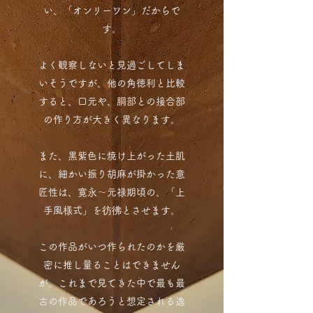
い、「オンリーワン」だからで
す。
よく観察しないと見過ごしてしま
いそうですが、他の角徳利と比較
すると、口元や、胴部との接合部
の作り方が大きく異なります。
また、黒紫色に焼け上がった土肌
に、細かい振り胡麻が掛かった意
匠性は、寛永～元禄期頃の、「上
手風様式」を彷彿とさせます。
この作品がいつ作られたのかを厳
密に推し量ることはできません
が、これまで見てきた中で最も最
古の作品であろうと想定される逸