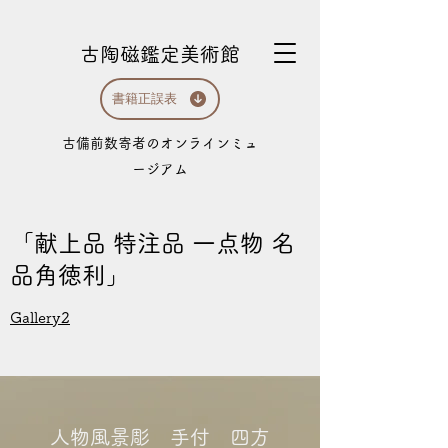
古陶磁鑑定美術館
書籍正誤表
​古備前数寄者のオンラインミュ
ージアム
「献上品 特注品 一点物 名
品角徳利」
Gallery2
人物風景彫 手付 四方