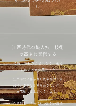
ら、18世紀頃の作と想定されま
す。
江戸時代の職人技 技術
の高さに驚愕する
技巧に溺れたのではなく、求め
られる品質が高かった
江戸時代に作られた民芸品や工芸
品は、どれも丁寧な造りで、高い
完成度に仕上がっています。
角徳利も、その造形や彫刻の繊細