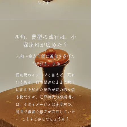
品です。
四角、菱型の流行は、小
堀遠州が広めた？
元和～寛永年間に進化を遂げた
「伊部手」手法
備前焼のイメージと言えば、荒れ
狂う炎が、自由闊達なままに胎土
に変化を加えた景色が魅力的な焼
き物ですが、江戸時代の初期頃に
は、そのイメージとは正反対の、
瀟洒で繊細な様式が流行していた
ことをご存じでしょうか？