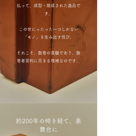
払って、成型・焼成された逸品で
す。
この世にったった一つしかない
「モノ」を生み出す悦び。
それこそ、数寄の真髄であり、数
寄者冥利に尽きる境地なのです。
約200年の時を経て、表
舞台に