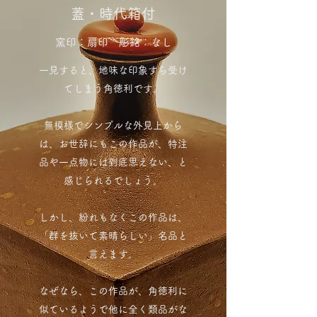
蓋・時代箱付
窯印：扇印 彫銘：なし
一見すると、地味な印象すら受け
てしまう角徳利です。
無模様でシンプルな外見上から
は、お世辞にもこの作品が、特注
品や一点物には到底思えない、と
感じられるでしょう。
しかし、紛れもなくこの作品は、
「群を抜いて素晴らしい」名品と
言えます。
なぜなら、この作品が、角徳利に
似ているようで他に全く類品がな