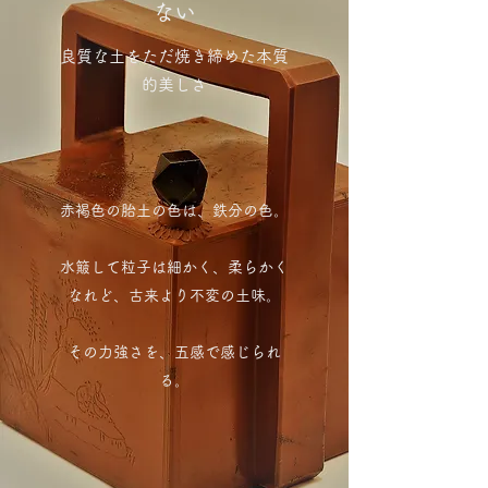
ない
良質な土をただ焼き締めた本質
的美しさ
赤褐色の胎土の色は、鉄分の色。
水簸して粒子は細かく、柔らかく
なれど、古来より不変の土味。
その力強さを、五感で感じられ
る。