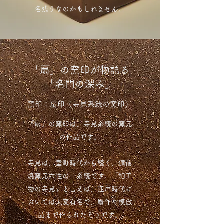
名残りなのかもしれません。
「扇」の窯印が物語る
「名門の深み」
窯印：扇印（寺見系統の窯印）
『扇』の窯印は、寺見系統の窯元
の作品です。
寺見は、室町時代から続く、備前
焼窯元六性の一系統です。「細工
物の寺見」と言えば、江戸時代に
おいては大変有名で、贋作や模倣
品まで作られたそうです。