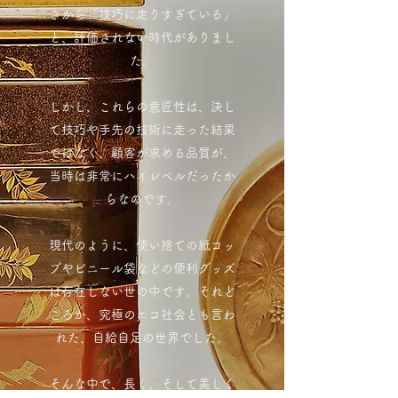
さから「技巧に走りすぎている」
と、評価されない時代がありまし
た。
しかし、これらの意匠性は、決し
て技巧や手先の技術に走った結果
ではなく、顧客が求める品質が、
当時は非常にハイレベルだったか
らなのです。
現代のように、使い捨ての紙コッ
プやビニール袋などの便利グッズ
は存在しない世の中です。それど
ころか、究極のエコ社会とも言わ
れた、自給自足の世界でした。
そんな中で、長く、そして美しく