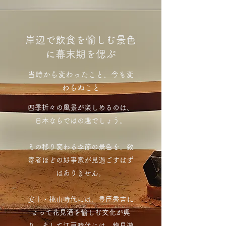
​岸辺で飲食を愉しむ景色
に幕末期を偲ぶ
当時から変わったこと、今も変
わらぬこと
四季折々の風景が楽しめるのは、
日本ならではの趣でしょう。
その移り変わる季節の景色を、数
寄者ほどの好事家が見過ごすはず
はありません。
安土・桃山時代には、豊臣秀吉に
よって花見酒を愉しむ文化が興
り、そして江戸時代には、物見遊