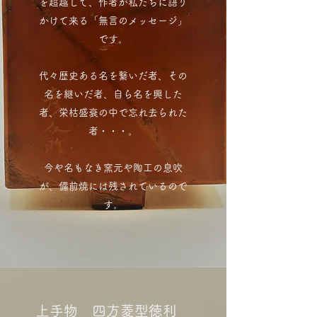
を超越して、作者が私たちに語り
かけて来る「無言のメッセージ」
です。
代々歴史ある名を繋いだ者、その
名を継いだ者、自ら名を興した
者、栄枯盛衰の中で忘れ去られた
者​・・・。
今や名もなき窯元や陶工の息吹
が、備前焼には残されているので
す。
上手物 四方菱型徳利