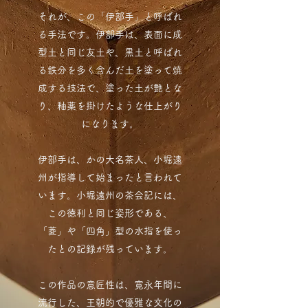
それが、この「伊部手」と呼ばれ
る手法です。伊部手は、表面に成
型土と同じ友土や、黒土と呼ばれ
る鉄分を多く含んだ土を塗って焼
成する技法で、塗った土が艶とな
り、釉薬を掛けたような仕上がり
になります。
伊部手は、かの大名茶人、小堀遠
州が指導して始まったと言われて
います。小堀遠州の茶会記には、
この徳利と同じ姿形である、
「菱」や「四角」型の水指を使っ
たとの記録が残っています。
この作品の意匠性は、寛永年間に
流行した、王朝的で優雅な文化の