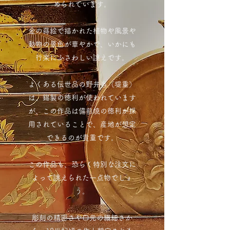
められています。
金の蒔絵で描かれた植物や風景や
動物の景色が華やかで、いかにも
行楽にふさわしい誂えです。
よくある伝世品の野弁当（堤重）
は、錫製の徳利が使われています
が、この作品は備前焼の徳利が採
用されていることで、産地が想定
できるのが貴重です。
この作品も、恐らく特別な注文に
よって誂えられた一点物でしょ
う。
彫刻の精密さや口元の繊細さか