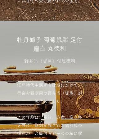
に次世代へ受け継がれています。
牡丹獅子 葡萄鼠彫 足付
扁壺 丸徳利
野弁当（堤重）付属徳利
江戸時代中期から後期にかけて、
行楽や観劇用の野弁当（堤重）が
流行しました。
この作品は、重箱、方盆、塗り杯
と共に、彫刻が施された備前焼の
徳利が、台座付きで一つの箱に収