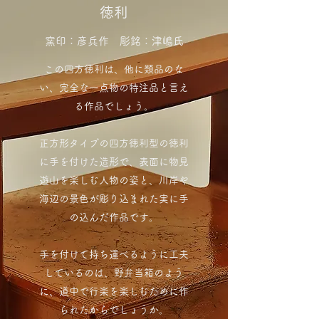
徳利
窯印：彦兵作 彫銘：津嶋氏
この四方徳利は、他に類品のな
い、完全な一点物の特注品と言え
る作品でしょう。
正方形タイプの四方徳利型の徳利
に手を付けた造形で、表面に物見
遊山を楽しむ人物の姿と、川岸や
海辺の景色が彫り込まれた実に手
の込んだ作品です。
手を付けて持ち運べるように工夫
しているのは、野弁当箱のよう
に、道中で行楽を楽しむために作
られたからでしょうか。​