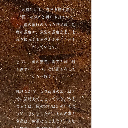
この徳利にも、寺見系統を示す
「扇」の窯印が押印されていま
す。扇の窯印の入った作品は、胡
麻の景色や、窯変の景色など、ど
れを取っても華やかで美しく仕上
がっています。
まさに、他の窯元、陶工とは一線
を画すハイレベルな技術を有して
いた一族です。
残念ながら、寺見直系の窯元はす
でに途絶えてしまっており、今と
なっては、扇の窯印は幻の印とな
ってしまいましたが、その名声と
名品は、色褪せることなく、大切