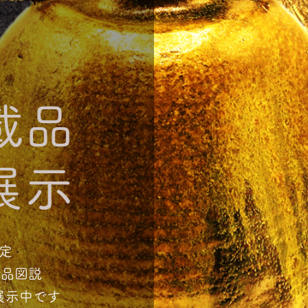
載品
展示
定
世品図説
展示中です