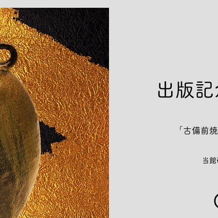
​出版
「古備前焼
当館