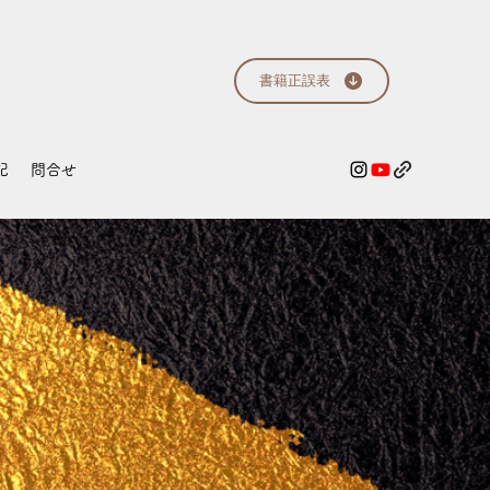
書籍正誤表
記
問合せ