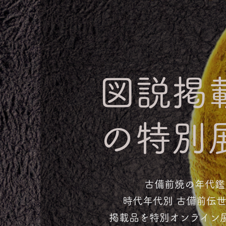
図説掲
の特別
古備前焼の年代鑑
​時代年代別 古備前伝
​掲載品を特別オンライン