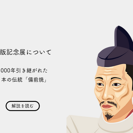
版記念展について
1000年引き継がれた
日本の伝統「備前焼」
解説を読む