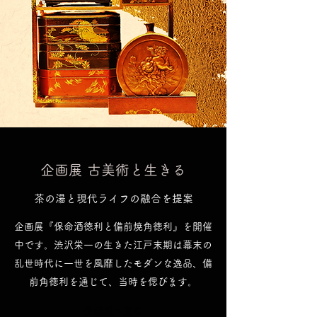
​企画展 古美術と生きる
茶の湯と現代ライフの融合を提案
企画展『保命酒徳利と備前焼角徳利』を開催
中です。渋沢栄一の生きた江戸末期は幕末の
乱世時代に一世を風靡したモダンな逸品、備
前角徳利を通じて、当時を偲びます。
企画展へ進む