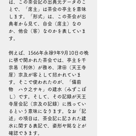
は、この茶会記の出典元データのこ
とで、「席主」は茶会の亭主を意味
します。「形式」は、この茶会が出
典者から見て、自会（席主）なの
か、他会（客）なのかを表していま
す。
例えば、1566年永禄9年9月10日の晩
に堺で開かれた茶会では、亭主を千
宗易（利休）が務め、津田（天王寺
屋）宗及が客として招かれていま
す。そこで使われたのが、「備前
物　ハウ之サキ」の建水（みずこぼ
し）です。そして、その記録が天王
寺屋会記（宗及の記録）に残ってい
るという意味になります。なお「記
述」の項目は、茶会記に記された建
水に関する表記で、姿形や銘などが
確認できます。