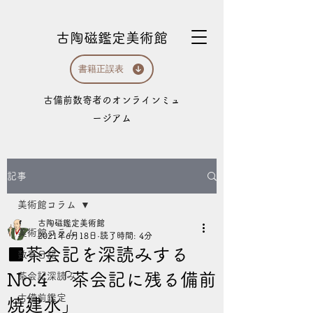
古陶磁鑑定美術館
書籍正誤表
​古備前数寄者のオンラインミュ
ージアム
記事
美術館コラム
古陶磁鑑定美術館
美術館コラム
2021年6月18日
読了時間: 4分
■茶会記を深読みする
数寄日記
No.4 「茶会記に残る備前
茶会記深読み
古備前鑑定
焼建水」